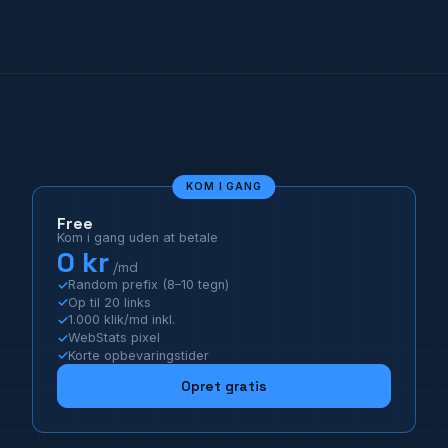
KOM I GANG
Free
Kom i gang uden at betale
0 kr
/md
Random prefix (8–10 tegn)
Op til 20 links
1.000 klik/md inkl.
WebStats pixel
Korte opbevaringstider
Opret gratis